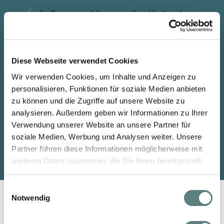
die Zusammenhänge von Krankheit und
Gesundheit tiefgreifend verstehen möchten,
um präventiv und ganzheitlich zu handeln.
altes Heilwissen und moderne Wissenschaft
Diese Webseite verwendet Cookies
kombinieren möchten, um sowohl privat als
auch beruflich von einem wachsenden
Wir verwenden Cookies, um Inhalte und Anzeigen zu
Gesundheitsmarkt zu profitieren.
personalisieren, Funktionen für soziale Medien anbieten
zu können und die Zugriffe auf unsere Website zu
analysieren. Außerdem geben wir Informationen zu Ihrer
Jetzt Ihren Platz reservieren
Verwendung unserer Website an unsere Partner für
soziale Medien, Werbung und Analysen weiter. Unsere
100% kostenfrei und unverbindlich
Partner führen diese Informationen möglicherweise mit
weiteren Daten zusammen, die Sie ihnen bereitgestellt
haben oder die sie im Rahmen Ihrer Nutzung der Dienste
gesammelt haben.
Einwilligungsauswahl
Notwendig