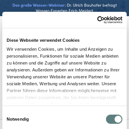
Das große Wasser-Webinar:
Dr. Ulrich Bauhofer befragt
Wasser-Experten Erich Meidert
Diese Webseite verwendet Cookies
Wir verwenden Cookies, um Inhalte und Anzeigen zu
personalisieren, Funktionen für soziale Medien anbieten
Danke für Ihr Interesse. Das
zu können und die Zugriffe auf unsere Website zu
Angebot ist leider abgelaufen.
analysieren. Außerdem geben wir Informationen zu Ihrer
Verwendung unserer Website an unsere Partner für
soziale Medien, Werbung und Analysen weiter. Unsere
Partner führen diese Informationen möglicherweise mit
weiteren Daten zusammen, die Sie ihnen bereitgestellt
haben oder die sie im Rahmen Ihrer Nutzung der Dienste
gesammelt haben.
Einwilligungsauswahl
Notwendig