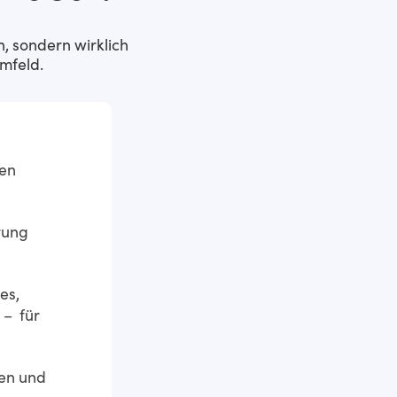
n, sondern wirklich
mfeld.
den
rung
es,
 – für
len und