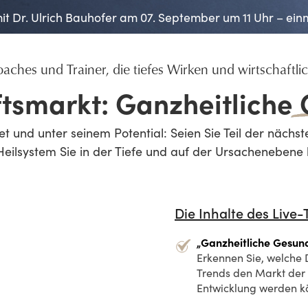
t Dr. Ulrich Bauhofer am 07. September um 11 Uhr – ein
Coaches und Trainer, die tiefes Wirken und wirtschaftli
tsmarkt: Ganzheitliche
t und unter seinem Potential: Seien Sie Teil der nächs
eilsystem Sie in der Tiefe und auf der Ursachenebene 
Die Inhalte des Live-
„Ganzheitliche Gesun
Erkennen Sie, welche 
Trends den Markt der Z
Entwicklung werden k