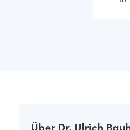
bere
Über Dr. Ulrich Bau