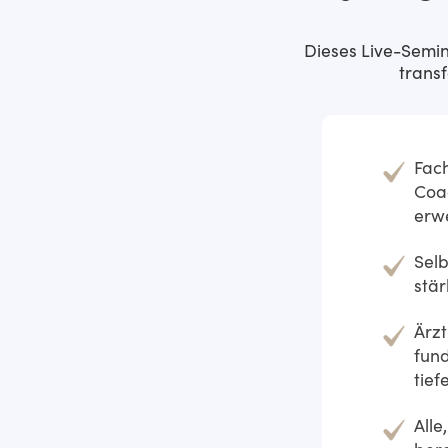
Dieses Live-Semina
trans
Fach
Coa
erw
Selb
stä
Ärzt
fund
tief
Alle