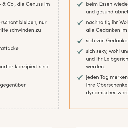
 & Co., die Genuss im
beim Essen wieder
und gesund abne
rschont bleiben, nur
nachhaltig ihr Wo
itte schwinden zu
alle Gedanken im 
sich von Gedanke
rattacke
sich sexy, wohl un
und Ihr Leibgeric
rtler konzipiert sind
werden.
jeden Tag merken,
t gegenüber
Ihre Oberschenkel
dynamischer wer