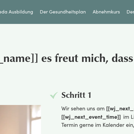
eda Ausbildung
Der Gesundheitsplan
Abnehmkurs
Der
t_name]]
es freut mich, dass
Schritt 1
[[wj_next_
Wir sehen uns am
[[wj_next_event_time]]
im L
Termin gerne im Kalender ein, 