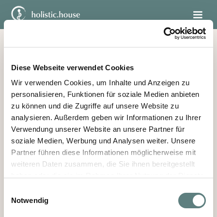
Diese Webseite verwendet Cookies
Wir verwenden Cookies, um Inhalte und Anzeigen zu
personalisieren, Funktionen für soziale Medien anbieten
zu können und die Zugriffe auf unsere Website zu
analysieren. Außerdem geben wir Informationen zu Ihrer
Ihre E-Mail-Adresse wurde bestätigt. Sie können diese
Verwendung unserer Website an unsere Partner für
Seite nun schließen und werden zum Kursstart
informiert.
soziale Medien, Werbung und Analysen weiter. Unsere
Partner führen diese Informationen möglicherweise mit
weiteren Daten zusammen, die Sie ihnen bereitgestellt
haben oder die sie im Rahmen Ihrer Nutzung der Dienste
gesammelt haben.
Einwilligungsauswahl
Notwendig