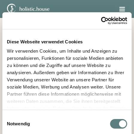
Diese Webseite verwendet Cookies
Wir verwenden Cookies, um Inhalte und Anzeigen zu
personalisieren, Funktionen für soziale Medien anbieten
zu können und die Zugriffe auf unsere Website zu
analysieren. Außerdem geben wir Informationen zu Ihrer
Ihre E-Mail-Adresse wurde bestätigt. Ihr Ergebnis sollte
Verwendung unserer Website an unsere Partner für
in wenigen Momenten in Ihrem Postfach eintreffen. Sie
können diese Seite nun schließen.
soziale Medien, Werbung und Analysen weiter. Unsere
Partner führen diese Informationen möglicherweise mit
weiteren Daten zusammen, die Sie ihnen bereitgestellt
haben oder die sie im Rahmen Ihrer Nutzung der Dienste
gesammelt haben.
Einwilligungsauswahl
Notwendig