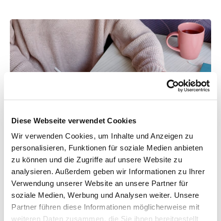
1
Diese Webseite verwendet Cookies
Selbstanalyse
Wir verwenden Cookies, um Inhalte und Anzeigen zu
personalisieren, Funktionen für soziale Medien anbieten
Schritt eins, um die ersten Anzeichen und
zu können und die Zugriffe auf unsere Website zu
Symptome zu erkennen: Wie geht es Ihnen?
analysieren. Außerdem geben wir Informationen zu Ihrer
Beobachten Sie sich achtsam. Welche
Verwendung unserer Website an unsere Partner für
körperlichen Veränderungen stellen Sie fest,
soziale Medien, Werbung und Analysen weiter. Unsere
evtl. auch auf der geistig-seelischen Ebene.
Partner führen diese Informationen möglicherweise mit
Beantworten Sie dazu ganz einfach die Fragen
,
weiteren Daten zusammen, die Sie ihnen bereitgestellt