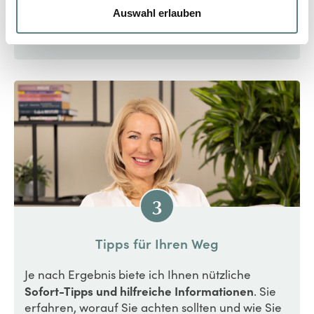
Sie werden genau wissen, worauf Sie achten
Auswahl erlauben
sollten und sind somit gut vorbereitet.
3
Tipps für Ihren Weg
Je nach Ergebnis biete ich Ihnen nützliche
Sofort-Tipps und hilfreiche Informationen
. Sie
erfahren, worauf Sie achten sollten und wie Sie